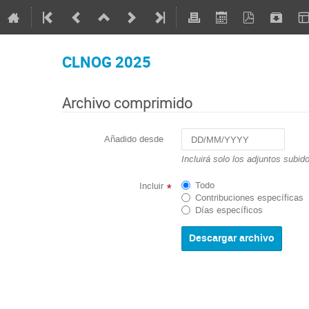
CLNOG 2025
Archivo comprimido
Añadido desde
Navigate
Incluirá solo los adjuntos subid
forward
to
Todo
Incluir
*
interact
Contribuciones específicas
with
Días específicos
the
calendar
and
select
a
date.
Press
the