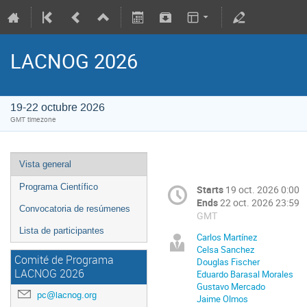
LACNOG 2026
19-22 octubre 2026
GMT timezone
Vista general
Programa Científico
Starts
19 oct. 2026 0:00
Ends
22 oct. 2026 23:59
Convocatoria de resúmenes
GMT
Lista de participantes
Carlos Martínez
Celsa Sanchez
Comité de Programa
Douglas Fischer
LACNOG 2026
Eduardo Barasal Morales
Gustavo Mercado
pc@lacnog.org
Jaime Olmos