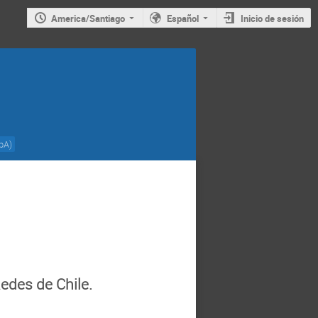
America/Santiago
Español
Inicio de sesión
SpA)
edes de Chile.