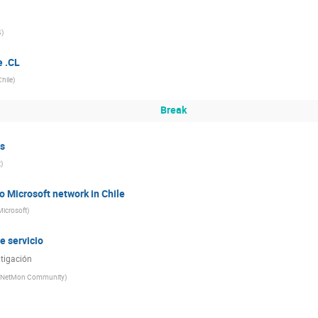
)
e .CL
hile)
Break
Ps
)
o Microsoft network in Chile
Microsoft)
e servicio
itigación
tNetMon Community)