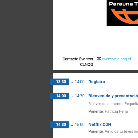
Contacto Eventos
evento@clnog.cl
CLNOG
Registro
13:30
→
14:00
Bienvenida y presentació
14:00
→
14:30
Bienvenida al evento. Pequeña
Ponente
:
Patricia Peña
Netflix CDN
14:30
→
15:00
Ponente
:
Vinicius Esteves
(Ne