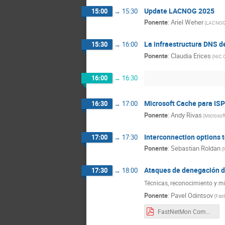
Update LACNOG 2025
15:00
→
15:30
Ponente
:
Ariel Weher
(LACNOG
La infraestructura DNS d
15:30
→
16:00
Ponente
:
Claudia Erices
(NIC C
16:00
→
16:30
Microsoft Cache para IS
16:30
→
17:00
Ponente
:
Andy Rivas
(Microsoft
Interconnection options t
17:00
→
17:30
Ponente
:
Sebastian Roldan
(
Ataques de denegación d
17:30
→
18:00
Técnicas, reconocimiento y m
Ponente
:
Pavel Odintsov
(Fas
FastNetMon Community CLNOG.pdf