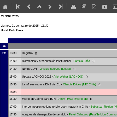
CLNOG 2025
viernes, 21 de marzo de 2025 -
13:30
Hotel Park Plaza
AM
PM
13:30
Registro ()
14:00
Bienvenida y presentación institucional -
Patricia Peña
()
14:30
Netflix CDN -
Vinicius Esteves
(Netflix)
()
15:00
Update LACNOG 2025 -
Ariel Weher
(LACNOG)
()
15:30
La infraestructura DNS de .CL -
Claudia Erices
(NIC Chile)
()
16:00
16:30
Microsoft Cache para ISPs -
Andy Rivas
(Microsoft)
()
17:00
Interconnection options to Microsoft network in Chile -
Sebastian Roldan
(M
17:30
Ataques de denegación de servicio -
Pavel Odintsov
(FastNetMon Commun