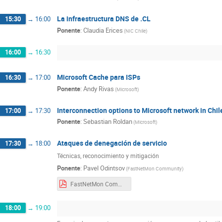
La infraestructura DNS de .CL
15:30
→
16:00
Ponente
:
Claudia Erices
(NIC Chile)
16:00
→
16:30
Microsoft Cache para ISPs
16:30
→
17:00
Ponente
:
Andy Rivas
(Microsoft)
Interconnection options to Microsoft network in Chil
17:00
→
17:30
Ponente
:
Sebastian Roldan
(Microsoft)
Ataques de denegación de servicio
17:30
→
18:00
Técnicas, reconocimiento y mitigación
Ponente
:
Pavel Odintsov
(FastNetMon Community)
FastNetMon Community CLNOG.pdf
18:00
→
19:00