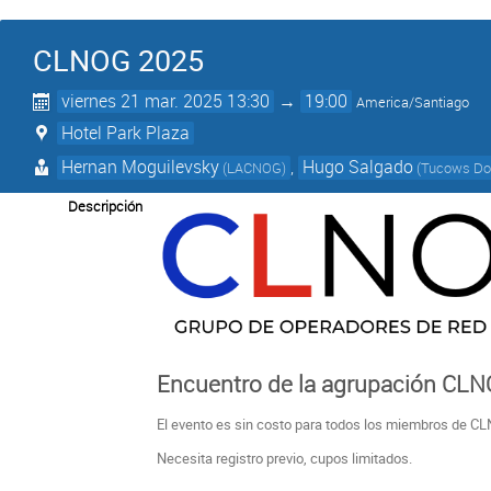
CLNOG 2025
viernes 21 mar. 2025 13:30
→
19:00
America/Santiago
Hotel Park Plaza
Hernan Moguilevsky
,
Hugo Salgado
(LACNOG)
(Tucows Do
Descripción
Encuentro de la agrupación CLN
El evento es sin costo para todos los miembros de C
Necesita registro previo, cupos limitados.