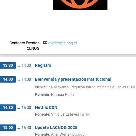
Contacto Eventos
evento@clnog.cl
CLNOG
Registro
13:30
→
14:00
Bienvenida y presentación institucional
14:00
→
14:30
Bienvenida al evento. Pequeña introducción de quién es CLNOG
Ponente
:
Patricia Peña
Netflix CDN
14:30
→
15:00
Ponente
:
Vinicius Esteves
(Netflix)
Update LACNOG 2025
15:00
→
15:30
Ponente
:
Ariel Weher
(LACNOG)