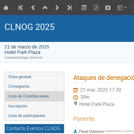
CLNOG 2025
21 de marzo de 2025
Hotel Park Plaza
America/Santiago timezone
Ataques de denegació
Vista general
Cronograma
21 mar. 2025 17:30
Lista de Contribuciones
30m
Hotel Park Plaza
Inscripción
Lista de participantes
Ponente
Contacto Eventos CLNOG
Pavel Odintsov
(Fas