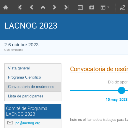
LACNOG 2023
2-6 octubre 2023
GMT timezone
Convocatoria de res
Vista general
Programa Científico
Día de aper
Convocatoria de resúmenes
Lista de participantes
15 may. 2023
Comité de Programa
LACNOG 2023
Este es el llamado a trabajos para
pc@lacnog.org