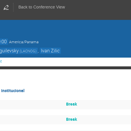
Back to Conference View
:00
America/Panama
guilevsky
,
Ivan Zilic
(LACNOG)
at
institucional
Break
Break