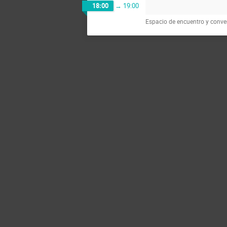
18:00
→
19:00
Espacio de encuentro y conver