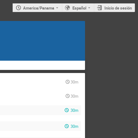
America/Panama
Español
Inicio de sesión
30m
30m
30m
30m