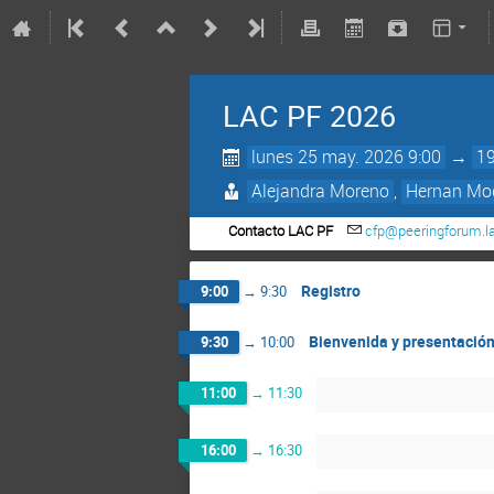
LAC PF 2026
lunes 25 may. 2026 9:00
→
19
Alejandra Moreno
,
Hernan Mo
Contacto LAC PF
cfp@peeringforum.l
Registro
9:00
→
9:30
Bienvenida y presentación 
9:30
→
10:00
11:00
→
11:30
16:00
→
16:30