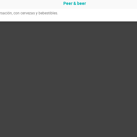
Peer & beer
sación, con cervezas y bebestibles.