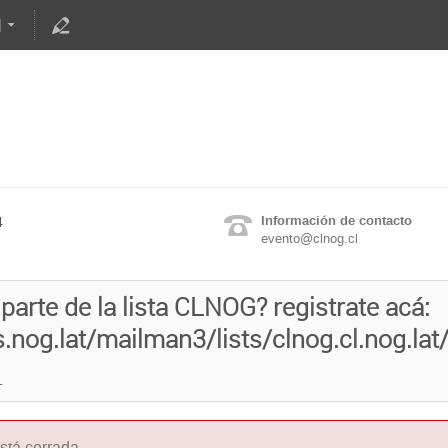
Información de contacto
4
evento@clnog.cl
parte de la lista CLNOG? registrate acá:
as.nog.lat/mailman3/lists/clnog.cl.nog.lat
L