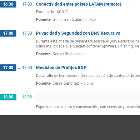
Conectividad entre países LATAM (remoto)
16:30
→
17:00
Estudio de LACNIC
Ponente
:
Guillermo Cicileo
(LACNIC)
Privacidad y Seguridad con DNS Recursivo
17:00
→
17:30
Durante esta charla se presentará acerca el DNS Recursivo de 
sitios maliciosos que puedan contener Spyware, Phishing, Mal
Ponente
:
Sergio Rojas
(PCH)
Medición de Prefijos BGP
17:30
→
18:00
Desarrollo de herramienta de visualización de cantidad de pre
Ponente
:
Celsa Sánchez
(NIC Chile)
18:00
→
19:00
Espacio de encuentro y conversación, con cervezas y bebestib