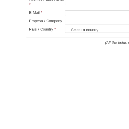
*
E-Mail
*
Empesa / Company
País / Country
*
(All the field