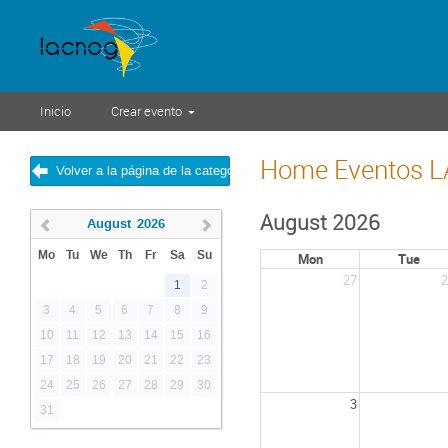
Inicio
Crear evento
Home Eventos 
Volver a la página de la categoría
August 2026
August
2026
Mo
Tu
We
Th
Fr
Sa
Su
Mon
Tue
27
2
1
2
3
4
5
6
7
8
9
10
11
12
13
14
15
16
17
18
19
20
21
22
23
24
25
26
27
28
29
30
3
31